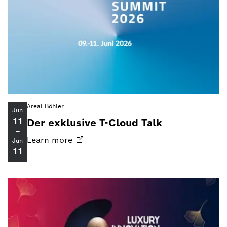
Areal Böhler
Jun
11
Der exklusive T-Cloud Talk
–
Learn
more
Jun
11